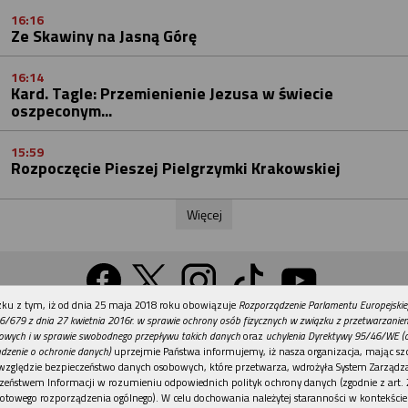
16:16
Ze Skawiny na Jasną Górę
16:14
Kard. Tagle: Przemienienie Jezusa w świecie
oszpeconym...
15:59
Rozpoczęcie Pieszej Pielgrzymki Krakowskiej
Więcej
REKLAMA
ku z tym, iż od dnia 25 maja 2018 roku obowiązuje
Rozporządzenie Parlamentu Europejskie
Wersja na komputer
6/679 z dnia 27 kwietnia 2016r. w sprawie ochrony osób fizycznych w związku z przetwarzani
owych i w sprawie swobodnego przepływu takich danych
oraz
uchylenia Dyrektywy 95/46/WE (
dzenie o ochronie danych)
uprzejmie Państwa informujemy, iż nasza organizacja, mając szc
względzie bezpieczeństwo danych osobowych, które przetwarza, wdrożyła System Zarządz
Działy
Tematy
Kontakt
Reklama
Patronaty
zeństwem Informacji w rozumieniu odpowiednich polityk ochrony danych (zgodnie z art. 2
otowego rozporządzenia ogólnego). W celu dochowania należytej staranności w kontekście
Polityka prywatności