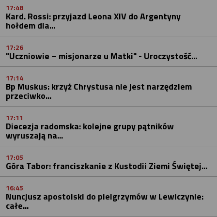
17:48
Kard. Rossi: przyjazd Leona XIV do Argentyny
hołdem dla...
17:26
"Uczniowie – misjonarze u Matki" - Uroczystość...
17:14
Bp Muskus: krzyż Chrystusa nie jest narzędziem
przeciwko...
17:11
Diecezja radomska: kolejne grupy pątników
wyruszają na...
17:05
Góra Tabor: franciszkanie z Kustodii Ziemi Świętej...
16:45
Nuncjusz apostolski do pielgrzymów w Lewiczynie:
całe...