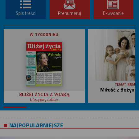
Spis treści
Prenumeruj
E-wydanie
W TYGODNIKU
TEMAT NUME
Miłość z Bożym 
BLIŻEJ ŻYCIA Z WIARĄ
Lifestylowy dodatek
NAJPOPULARNIEJSZE