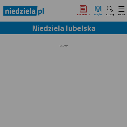
E‑WYDANIE
KSIĄŻKI
SZUKAJ
MENU
Niedziela lubelska
REKLAMA